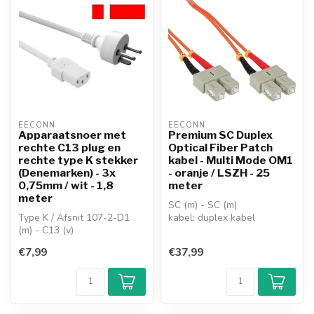
EECONN
EECONN
Apparaatsnoer met
Premium SC Duplex
rechte C13 plug en
Optical Fiber Patch
rechte type K stekker
kabel - Multi Mode OM1
(Denemarken) - 3x
- oranje / LSZH - 25
0,75mm / wit - 1,8
meter
meter
SC (m) - SC (m)
Type K / Afsnit 107-2-D1
kabel: duplex kabel
(m) - C13 (v)
versie: Multi Mode OM1
rechte Type K / Afsnit 107-
kabel
€7,99
€37,99
2-D1 - rechte...
fiber: 62,5/125...