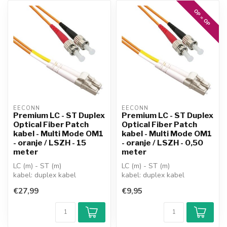
OP = OP
EECONN
EECONN
Premium LC - ST Duplex
Premium LC - ST Duplex
Optical Fiber Patch
Optical Fiber Patch
kabel - Multi Mode OM1
kabel - Multi Mode OM1
- oranje / LSZH - 15
- oranje / LSZH - 0,50
meter
meter
LC (m) - ST (m)
LC (m) - ST (m)
kabel: duplex kabel
kabel: duplex kabel
versie: Multi Mode OM1
versie: Multi Mode OM1
€27,99
€9,95
kabel
kabel
fiber: 62,5/125...
fiber: 62,5/...