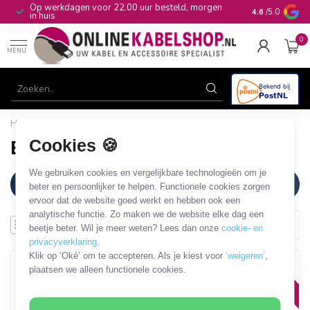
Op werkdagen voor 22.00 uur besteld, morgen
10+
jaar produ
4.6
/5.0
in huis
0
MENU
Home
/
Merken
/
EECONN
Cookies 🍪
EECONN
We gebruiken cookies en vergelijkbare technologieën om je
Filters
beter en persoonlijker te helpen. Functionele cookies zorgen
ervoor dat de website goed werkt en hebben ook een
analytische functie. Zo maken we de website elke dag een
beetje beter. Wil je meer weten? Lees dan onze
cookie- en
privacyverklaring
.
Klik op ‘Oké’ om te accepteren. Als je kiest voor
‘weigeren’
,
OP = OP
plaatsen we alleen functionele cookies.
SALE