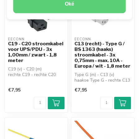
Oké
EECONN
EECONN
C19 - C20 stroomkabel
C13 (recht) - Type G /
voor UPS/PDU - 3x
BS 1363 (haaks)
1,00mm / zwart - 1,8
stroomkabel - 3x
meter
0,75mm - max. 10A -
Europa / wit - 1,8 meter
C19 (v) - C20 (m)
rechte C19 - rechte C20
Type G (m) - C13 (v)
kabel: H05VV-F 3G1.00mm²
haakse Type G - rechte C13
max.: 10A ...
kabel: H05VV-F 3G0.75mm²
€7,95
€7,95
max....