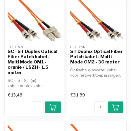
EECONN
EECONN
SC - ST Duplex Optical
ST Duplex Optical Fiber
Fiber Patch kabel -
Patch kabel - Multi
Multi Mode OM1 -
Mode OM2 - 30 meter
oranje / LSZH - 1,5
Optische glasvezel kabel
meter
voor netwerktoepassingen,
SC (m) - ST (m)
voorzien van Straight Tip
kabel: duplex kabel
Con...
versie: Multi Mode OM1
€13,49
€31,99
kabel
fiber: 62,5/125...