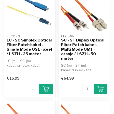
EECONN
EECONN
LC - SC Simplex Optical
SC - ST Duplex Optical
Fiber Patch kabel -
Fiber Patch kabel -
Single Mode OS1 - geel
Multi Mode OM1 -
/ LSZH - 25 meter
oranje / LSZH - 50
meter
LC (m) - SC (m)
kabel: simplex kabel
SC (m) - ST (m)
versie: Single Mode OS1
kabel: duplex kabel
kabel
versie: Multi Mode OM1
€16,99
€64,99
fiber: 9/125 ...
kabel
fiber: 62,5/125...