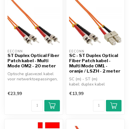
EECONN
EECONN
ST Duplex Optical Fiber
SC - ST Duplex Optical
Patch kabel - Multi
Fiber Patch kabel -
Mode OM2 - 20 meter
Multi Mode OM1 -
oranje / LSZH - 2 meter
Optische glasvezel kabel
voor netwerktoepassingen,
SC (m) - ST (m)
voorzien van Straight Tip
kabel: duplex kabel
Con...
versie: Multi Mode OM1
€23,99
€13,99
kabel
fiber: 62,5/125...