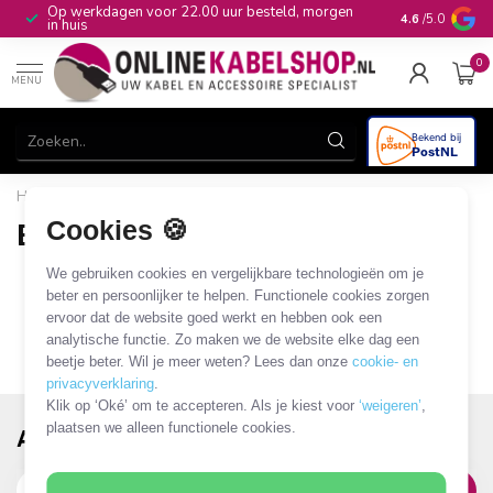
Op werkdagen voor 22.00 uur besteld, morgen
10+
jaar produ
4.6
/5.0
in huis
0
MENU
Home
/
Merken
/
E&T Powercables
Cookies 🍪
E&T Powercables
0 PRODUCTEN
We gebruiken cookies en vergelijkbare technologieën om je
beter en persoonlijker te helpen. Functionele cookies zorgen
ervoor dat de website goed werkt en hebben ook een
analytische functie. Zo maken we de website elke dag een
beetje beter. Wil je meer weten? Lees dan onze
cookie- en
privacyverklaring
.
Klik op ‘Oké’ om te accepteren. Als je kiest voor
‘weigeren’
,
plaatsen we alleen functionele cookies.
Abonneer je op onze nieuwsbrief!