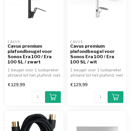
CAVUS
CAVUS
Cavus premium
Cavus premium
plafondbeugel voor
plafondbeugel voor
Sonos Era 100 / Era
Sonos Era 100 / Era
100 SL / zwart
100 SL / wit
1 beugel voor 1 luidspreker
1 beugel voor 1 luidspreker
afstand tot het plafond: niet
afstand tot het plafond: niet
bekend
bekend
€129,99
€129,99
60° draaibare...
60° draaibare...