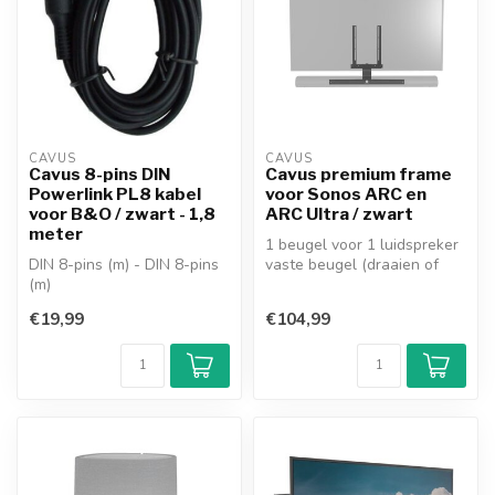
CAVUS
CAVUS
Cavus 8-pins DIN
Cavus premium frame
Powerlink PL8 kabel
voor Sonos ARC en
voor B&O / zwart - 1,8
ARC Ultra / zwart
meter
1 beugel voor 1 luidspreker
DIN 8-pins (m) - DIN 8-pins
vaste beugel (draaien of
(m)
kantelen niet mogelijk)
type PL8 (8 aders) (DIN
i...
€19,99
€104,99
270°)
kabel: Powerlink...