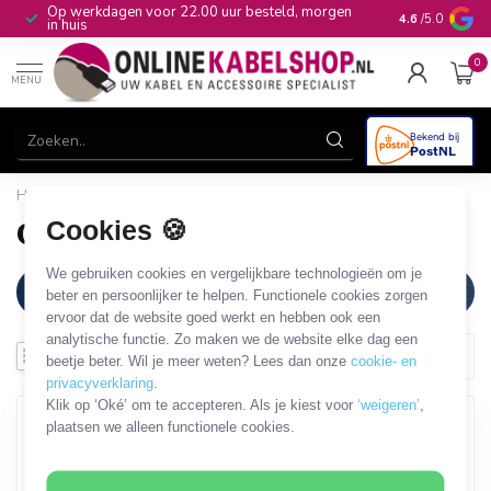
Op werkdagen voor 22.00 uur besteld, morgen
10+
jaar produ
4.6
/5.0
in huis
0
MENU
Home
/
Merken
/
Cavus
Cookies 🍪
Cavus
We gebruiken cookies en vergelijkbare technologieën om je
Filters
beter en persoonlijker te helpen. Functionele cookies zorgen
ervoor dat de website goed werkt en hebben ook een
analytische functie. Zo maken we de website elke dag een
beetje beter. Wil je meer weten? Lees dan onze
cookie- en
privacyverklaring
.
Klik op ‘Oké’ om te accepteren. Als je kiest voor
‘weigeren’
,
plaatsen we alleen functionele cookies.
SALE