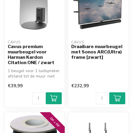
CAVUS
CAVUS
Cavus premium
Draaibare muurbeugel
muurbeugel voor
met Sonos ARC(Ultra)
Harman Kardon
frame [zwart]
Citation ONE / zwart
1 beugel voor 1 luidspreker
afstand tot de muur: niet
bekend
€39,99
€232,99
60° draaibare en 20...
OP = OP