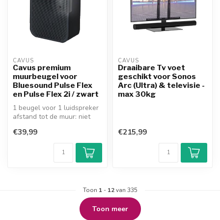
CAVUS
CAVUS
Cavus premium
Draaibare Tv voet
muurbeugel voor
geschikt voor Sonos
Bluesound Pulse Flex
Arc (Ultra) & televisie -
en Pulse Flex 2i / zwart
max 30kg
1 beugel voor 1 luidspreker
afstand tot de muur: niet
bekend
€39,99
€215,99
60° draaibare en 20...
Toon
1
-
12
van 335
Toon meer