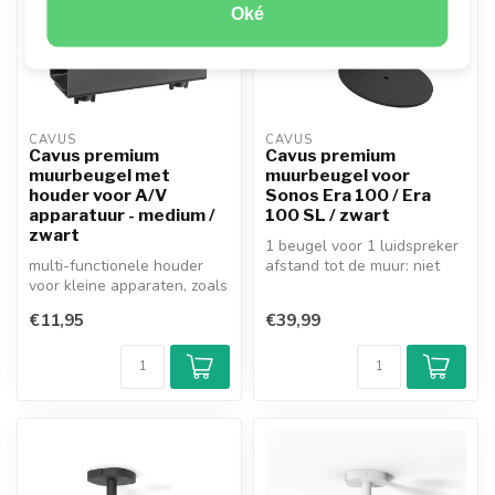
Oké
CAVUS
CAVUS
Cavus premium
Cavus premium
muurbeugel met
muurbeugel voor
houder voor A/V
Sonos Era 100 / Era
apparatuur - medium /
100 SL / zwart
zwart
1 beugel voor 1 luidspreker
multi-functionele houder
afstand tot de muur: niet
voor kleine apparaten, zoals
bekend
streamers, decoders, game
60° draaibare en ...
€11,95
€39,99
...