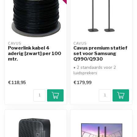
CAVUS
CAVUS
Powerlink kabel 4
Cavus premium statief
aderig [zwart] per 100
set voor Samsung
mtr.
Q990/Q930
• 2 standaards voor 2
luidsprekers
• hoogte standaard: 79 cm
€118,95
€179,99
• draaibaar
• vo...