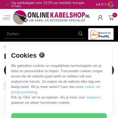
Op werkdagen voor 22.00 uur besteld, morgen
10+
jaar produ
4.6
/5.0
in huis
0
MENU
Home
/
Merken
/
Bumper
Cookies 🍪
Bumper
We gebruiken cookies en vergelijkbare technologieën om je
Filters
beter en persoonlijker te helpen. Functionele cookies zorgen
ervoor dat de website goed werkt en hebben ook een
analytische functie. Zo maken we de website elke dag een
beetje beter. Wil je meer weten? Lees dan onze
cookie- en
privacyverklaring
.
MEEST VERKOCHT
Klik op ‘Oké’ om te accepteren. Als je kiest voor
‘weigeren’
,
plaatsen we alleen functionele cookies.