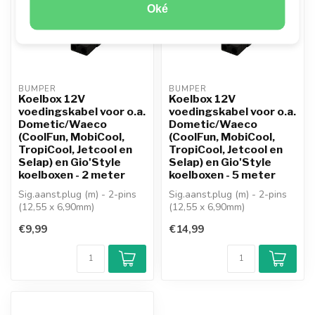
Oké
BUMPER
BUMPER
Koelbox 12V
Koelbox 12V
voedingskabel voor o.a.
voedingskabel voor o.a.
Dometic/Waeco
Dometic/Waeco
(CoolFun, MobiCool,
(CoolFun, MobiCool,
TropiCool, Jetcool en
TropiCool, Jetcool en
Selap) en Gio'Style
Selap) en Gio'Style
koelboxen - 2 meter
koelboxen - 5 meter
Sig.aanst.plug (m) - 2-pins
Sig.aanst.plug (m) - 2-pins
(12,55 x 6,90mm)
(12,55 x 6,90mm)
voor thermo-elektrische
voor thermo-elektrische
€9,99
€14,99
koelbox
koelbox
1...
1...