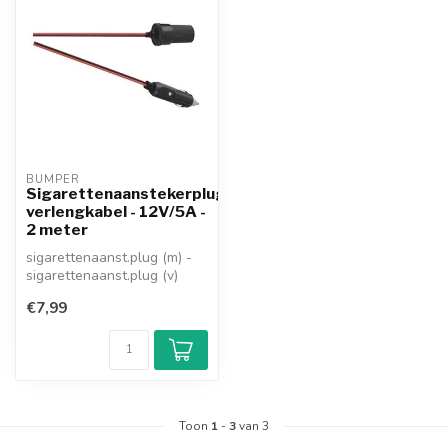
BUMPER
Sigarettenaanstekerplug
verlengkabel - 12V/5A -
2 meter
sigarettenaanst.plug (m) -
sigarettenaanst.plug (v)
voltage: 12V
€7,99
max.: 5A
geïnte...
Toon
1
-
3
van 3