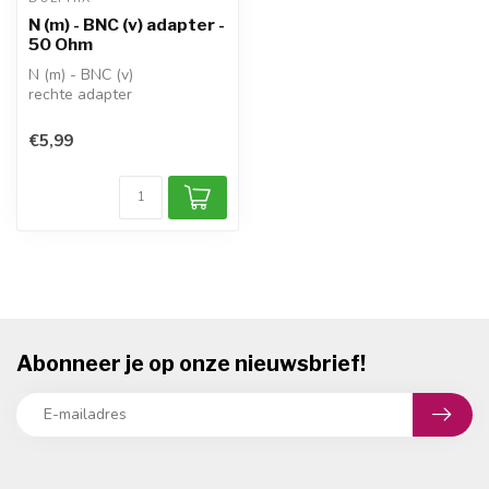
N (m) - BNC (v) adapter -
50 Ohm
N (m) - BNC (v)
rechte adapter
impedantie: 50 Ohm
1x adapter
€5,99
Abonneer je op onze nieuwsbrief!