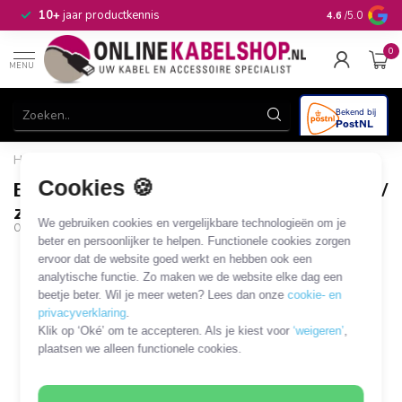
n
10+
jaar productkennis
4.6
/5.0
0
MENU
Home
/
BNC en S-VHS naar VGA video converter / zwart
Cookies 🍪
BNC en S-VHS naar VGA video converter /
zwart
We gebruiken cookies en vergelijkbare technologieën om je
OKS-04761
beter en persoonlijker te helpen. Functionele cookies zorgen
ervoor dat de website goed werkt en hebben ook een
analytische functie. Zo maken we de website elke dag een
beetje beter. Wil je meer weten? Lees dan onze
cookie- en
privacyverklaring
.
Klik op ‘Oké’ om te accepteren. Als je kiest voor
‘weigeren’
,
plaatsen we alleen functionele cookies.