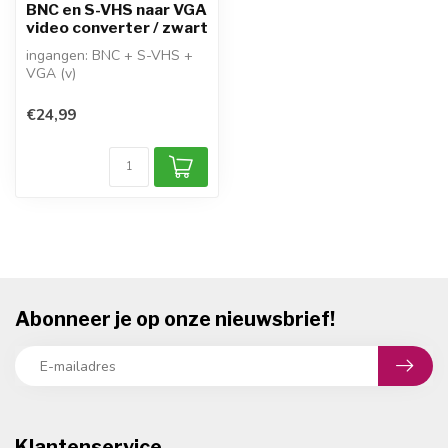
BNC en S-VHS naar VGA
video converter / zwart
ingangen: BNC + S-VHS +
VGA (v)
uitgang: VGA (v)
richting: BNC + S-VHS +
€24,99
VGA > V...
Abonneer je op onze nieuwsbrief!
Klantenservice