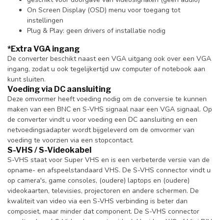
On Screen Display (OSD) menu voor toegang tot
instellingen
Plug & Play: geen drivers of installatie nodig
*Extra VGA ingang
De converter beschikt naast een VGA uitgang ook over een VGA
ingang, zodat u ook tegelijkertijd uw computer of notebook aan
kunt sluiten.
Voeding via DC aansluiting
Deze omvormer heeft voeding nodig om de conversie te kunnen
maken van een BNC en S-VHS signaal naar een VGA signaal. Op
de converter vindt u voor voeding een DC aansluiting en een
netvoedingsadapter wordt bijgeleverd om de omvormer van
voeding te voorzien via een stopcontact.
S-VHS / S-Videokabel
S-VHS staat voor Super VHS en is een verbeterde versie van de
opname- en afspeelstandaard VHS. De S-VHS connector vindt u
op camera's, game consoles, (oudere) laptops en (oudere)
videokaarten, televisies, projectoren en andere schermen. De
kwaliteit van video via een S-VHS verbinding is beter dan
composiet, maar minder dat component. De S-VHS connector