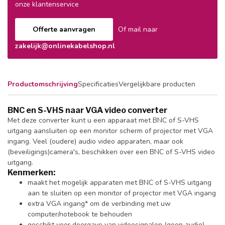
onze klantenservice
Offerte aanvragen
Of mail naar
zakelijk@onlinekabelshop.nl
Productomschrijving
Specificaties
Vergelijkbare producten
BNC en S-VHS naar VGA video converter
Met deze converter kunt u een apparaat met BNC of S-VHS
uitgang aansluiten op een monitor scherm of projector met VGA
ingang. Veel (oudere) audio video apparaten, maar ook
(beveiligings)camera's, beschikken over een BNC of S-VHS video
uitgang.
Kenmerken:
maakt het mogelijk apparaten met BNC of S-VHS uitgang
aan te sluiten op een monitor of projector met VGA ingang
extra VGA ingang* om de verbinding met uw
computer/notebook te behouden
geschikt voor doorgave van videosignalen (geen audio)