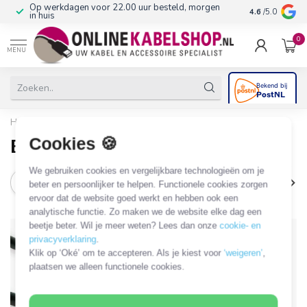
Op werkdagen voor 22.00 uur besteld, morgen
10+
jaar produ
4.6
/5.0
in huis
0
MENU
Home
/
Blogs
Cookies 🍪
Blogs
We gebruiken cookies en vergelijkbare technologieën om je
4k
adapters
analoog
Apple
Aud
beter en persoonlijker te helpen. Functionele cookies zorgen
ervoor dat de website goed werkt en hebben ook een
analytische functie. Zo maken we de website elke dag een
beetje beter. Wil je meer weten? Lees dan onze
cookie- en
29
privacyverklaring
.
Klik op ‘Oké’ om te accepteren. Als je kiest voor
‘weigeren’
,
DEC
plaatsen we alleen functionele cookies.
2023