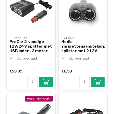
PC-67325500 
DCPA002 
ProCar 2-voudige
Nedis
12V/24V splitter met
sigarettenaanstekerplug
USB lader - 2 meter
splitter met 2 12V
poorten ...
Op voorraad
Op voorraad
€59,99
€8,99
MEEST VERKOCHT