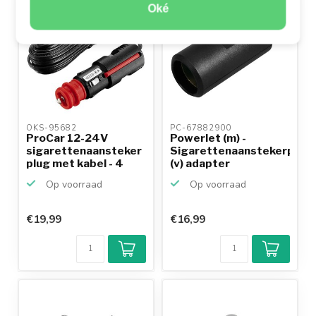
Oké
OKS-95682 
PC-67882900 
ProCar 12-24V
Powerlet (m) -
sigarettenaansteker
Sigarettenaanstekerplug
plug met kabel - 4
(v) adapter
meter
Op voorraad
Op voorraad
€19,99
€16,99