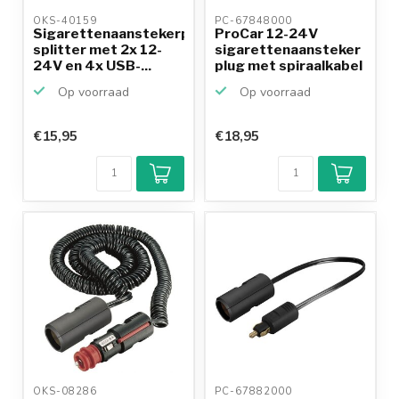
OKS-40159 
PC-67848000 
Sigarettenaanstekerplug
ProCar 12-24V
splitter met 2x 12-
sigarettenaansteker
24V en 4x USB-...
plug met spiraalkabel
-...
Op voorraad
Op voorraad
€15,95
€18,95
Klantenbeoordeling
9,2/10
Achteraf
betalen mogelijk
10+
jaar
productkennis
OKS-08286 
PC-67882000 