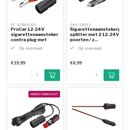
PC-67884000 
OKS-19552 
ProCar 12-24V
Sigarettenaanstekerplug
sigarettenaansteker
splitter met 2 12-24V
contra plug met
poorten / z...
krokodi...
Op voorraad
Op voorraad
€19,99
€6,99
MEEST VERKOCHT