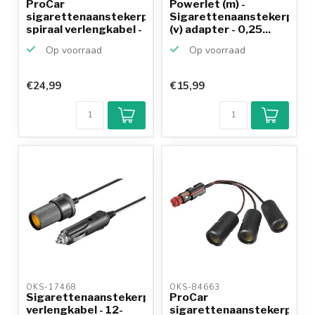
ProCar
Powerlet (m) -
sigarettenaanstekerplug
Sigarettenaanstekerplug
spiraal verlengkabel -
(v) adapter - 0,25...
12-...
Op voorraad
Op voorraad
€24,99
€15,99
OKS-17468 
OKS-84663 
Sigarettenaanstekerplug
ProCar
verlengkabel - 12-
sigarettenaanstekerplug