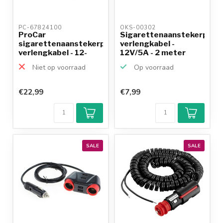
PC-67824100 
OKS-00302 
ProCar
Sigarettenaanstekerplug
sigarettenaanstekerplug
verlengkabel -
verlengkabel - 12-
12V/5A - 2 meter
24V/8A -...
Niet op voorraad
Op voorraad
€22,99
€7,99
SALE
SALE