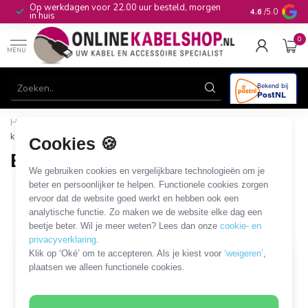
Op werkdagen voor 22.00 uur besteld, morgen
10+
jaar produ
4.6
/5.0
in huis
0
MENU
Home
/
Automotive & Car Audio
/
Elektrische auto
/
EV-
kabel houder
Cookies 🍪
EV-kabel houder
We gebruiken cookies en vergelijkbare technologieën om je
4 PRODUCTEN
beter en persoonlijker te helpen. Functionele cookies zorgen
ervoor dat de website goed werkt en hebben ook een
analytische functie. Zo maken we de website elke dag een
Filters
SORTEER OP
beetje beter. Wil je meer weten? Lees dan onze
cookie- en
privacyverklaring
.
Klik op ‘Oké’ om te accepteren. Als je kiest voor
‘weigeren’
,
plaatsen we alleen functionele cookies.