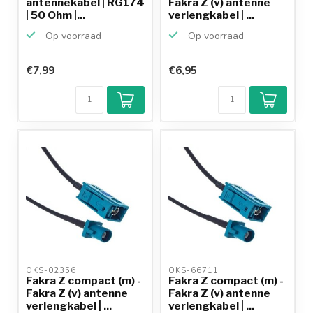
antennekabel | RG174
Fakra Z (v) antenne
| 50 Ohm |...
verlengkabel | ...
Op voorraad
Op voorraad
€7,99
€6,95
Klantenbeoordeling
9,2/10
Achteraf
betalen mogelijk
10+
jaar
productkennis
OKS-02356 
OKS-66711 
Fakra Z compact (m) -
Fakra Z compact (m) -
Fakra Z (v) antenne
Fakra Z (v) antenne
verlengkabel | ...
verlengkabel | ...