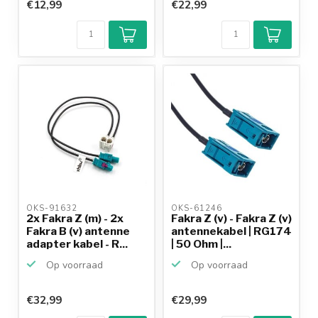
€12,99
€22,99
OKS-91632 
OKS-61246 
2x Fakra Z (m) - 2x
Fakra Z (v) - Fakra Z (v)
Fakra B (v) antenne
antennekabel | RG174
adapter kabel - R...
| 50 Ohm |...
Op voorraad
Op voorraad
€32,99
€29,99