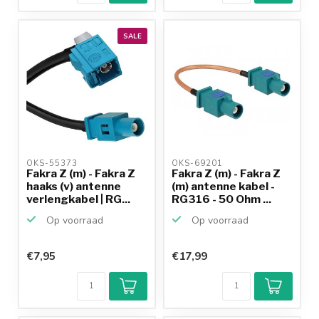
SALE
OKS-55373 
OKS-69201 
Fakra Z (m) - Fakra Z
Fakra Z (m) - Fakra Z
haaks (v) antenne
(m) antenne kabel -
verlengkabel | RG...
RG316 - 50 Ohm ...
Op voorraad
Op voorraad
€7,95
€17,99
Klantenbeoordeling
9,2/10
Achteraf
betalen mogelijk
10+
jaar