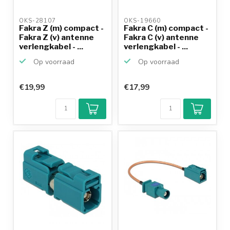
OKS-28107 
OKS-19660 
Fakra Z (m) compact -
Fakra C (m) compact -
Fakra Z (v) antenne
Fakra C (v) antenne
verlengkabel - ...
verlengkabel - ...
Op voorraad
Op voorraad
€19,99
€17,99
Klantenbeoordeling
9,2/10
Achteraf
betalen mogelijk
10+
jaar
productkennis