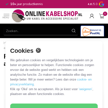
n
10+
jaar productkennis
4.6
/5.0
0
MENU
Home
/
Automotive & Car Audio
/
Car Antenna
/
Fakra
antenne
/
Fakra - Fakra antenne kabels en adapters
Cookies 🍪
Fakra - Fakra antenne kabels en
We gebruiken cookies en vergelijkbare technologieën om je
adapters
beter en persoonlijker te helpen. Functionele cookies zorgen
ervoor dat de website goed werkt en hebben ook een
42 PRODUCTEN
analytische functie. Zo maken we de website elke dag een
beetje beter. Wil je meer weten? Lees dan onze
cookie- en
Filters
SORTEER OP
privacyverklaring
.
Klik op ‘Oké’ om te accepteren. Als je kiest voor
‘weigeren’
,
plaatsen we alleen functionele cookies.