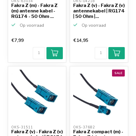
OKS-63034 
OKS-04218 
Fakra Z (m) - Fakra Z
Fakra Z (v) - Fakra Z (v)
(m) antenne kabel -
antennekabel | RG174
RG174 - 50 Ohm ...
| 50 Ohm |...
Op voorraad
Op voorraad
€7,99
€14,95
SALE
OKS-31511 
OKS-37682 
Fakra Z (v) - Fakra Z (v)
Fakra Z compact (m) -