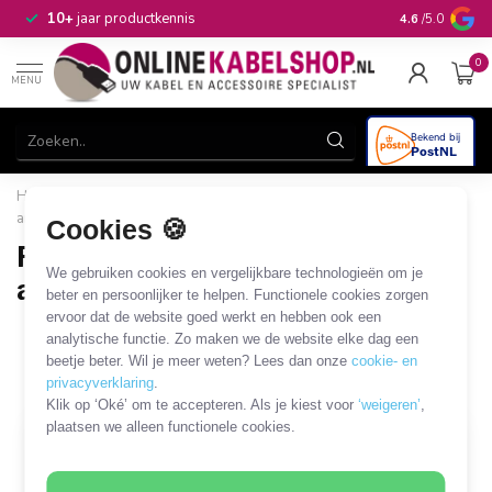
n
10+
jaar productkennis
4.6
/5.0
0
MENU
Home
/
Automotive & Car Audio
/
Car Antenna
/
Fakra
antenne
/
Fakra - DIN antenne kabels en adapters
Cookies 🍪
Fakra - DIN antenne kabels en
We gebruiken cookies en vergelijkbare technologieën om je
adapters
beter en persoonlijker te helpen. Functionele cookies zorgen
ervoor dat de website goed werkt en hebben ook een
8 PRODUCTEN
analytische functie. Zo maken we de website elke dag een
beetje beter. Wil je meer weten? Lees dan onze
cookie- en
Filters
SORTEER OP
privacyverklaring
.
Klik op ‘Oké’ om te accepteren. Als je kiest voor
‘weigeren’
,
plaatsen we alleen functionele cookies.