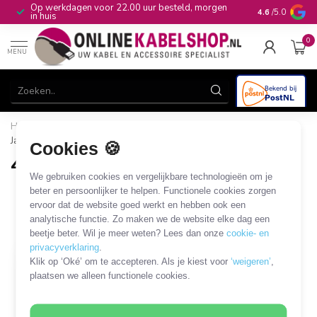
Op werkdagen voor 22.00 uur besteld, morgen
10+
jaar produ
4.6
/5.0
in huis
0
MENU
Home
/
Audio & Video
/
Jack
/
Jack - open eind
/
4,4mm
Jack - terminal block
Cookies 🍪
4,4mm Jack - terminal block
We gebruiken cookies en vergelijkbare technologieën om je
1 PRODUCT
beter en persoonlijker te helpen. Functionele cookies zorgen
ervoor dat de website goed werkt en hebben ook een
analytische functie. Zo maken we de website elke dag een
Filters
SORTEER OP
beetje beter. Wil je meer weten? Lees dan onze
cookie- en
privacyverklaring
.
Klik op ‘Oké’ om te accepteren. Als je kiest voor
‘weigeren’
,
plaatsen we alleen functionele cookies.