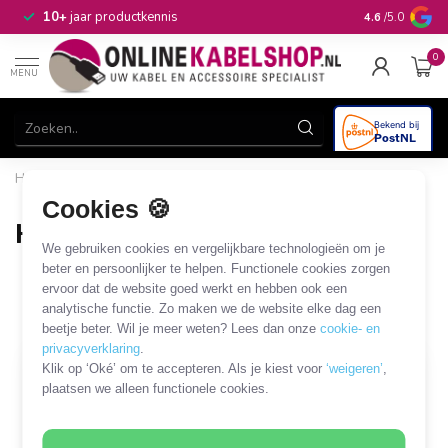
n
10+
jaar productkennis
4.6
/5.0
0
MENU
Home
/
Audio & Video
/
Hoofdtelefoon, headset en microfoon
/
Hoofdtelefoon en headset
/
Headset voor PC/Notebook
Cookies 🍪
Headset voor PC/Notebook
We gebruiken cookies en vergelijkbare technologieën om je
28 PRODUCTEN
beter en persoonlijker te helpen. Functionele cookies zorgen
ervoor dat de website goed werkt en hebben ook een
analytische functie. Zo maken we de website elke dag een
Filters
SORTEER OP
beetje beter. Wil je meer weten? Lees dan onze
cookie- en
privacyverklaring
.
Klik op ‘Oké’ om te accepteren. Als je kiest voor
‘weigeren’
,
plaatsen we alleen functionele cookies.