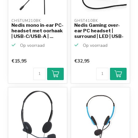
CHSTUM210BK 
GHST410BK 
Nedis mono in-ear PC-
Nedis Gaming over-
headset met oorhaak
ear PC headset |
| USB-C/USB-A | ...
surround | LED | USB-
A...
Op voorraad
Op voorraad
€15,95
€32,95