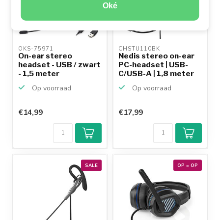
Oké
OKS-75971 
CHSTU110BK 
On-ear stereo
Nedis stereo on-ear
headset - USB / zwart
PC-headset | USB-
- 1,5 meter
C/USB-A | 1,8 meter
Op voorraad
Op voorraad
€14,99
€17,99
SALE
OP = OP