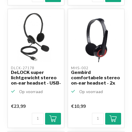
DLCK-27178 
MHS-002 
DeLOCK super
Gembird
lichtgewicht stereo
comfortabele stereo
on-ear headset - USB-
on-ear headset - 2x
A /...
3,5mm Jac...
Op voorraad
Op voorraad
€23,99
€10,99