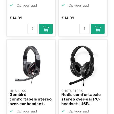
in-line mi...
3,5mm J...
Op voorraad
Op voorraad
€14,99
€14,99
Klantenbeoordeling
9,2/10
Achteraf
betalen mogelijk
10+
jaar
productkennis
MHS-U-001 
CHSTU210BK 
Gembird
Nedis comfortabale
comfortabele stereo
stereo over-ear PC-
over-ear headset -
headset | USB-
USB-A / zw...
C/USB...
Op voorraad
Op voorraad