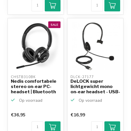
SALE
CHSTB310BK 
DLCK-27177 
Nedis comfortabele
DeLOCK super
stereo on-ear PC-
lichtgewicht mono
headset | Bluetooth
on-ear headset - USB-
A / z...
Op voorraad
Op voorraad
€36,95
€16,99