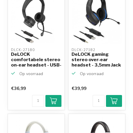
DLCK-27180 
DLCK-27182 
DeLOCK
DeLOCK gaming
comfortabele stereo
stereo over-ear
on-ear headset - USB-
headset - 3,5mm Jack
A / zwart...
4-poli...
Op voorraad
Op voorraad
€36,99
€39,99