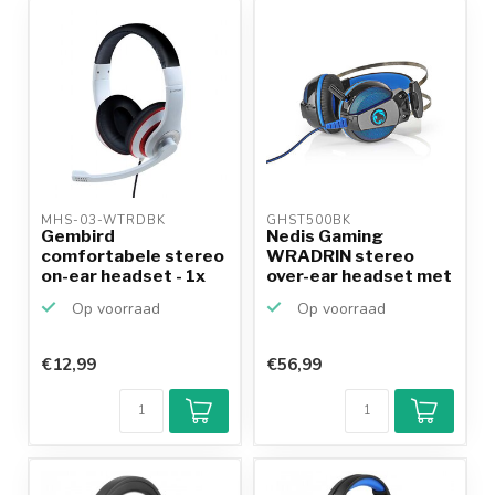
MHS-03-WTRDBK 
GHST500BK 
Gembird
Nedis Gaming
comfortabele stereo
WRADRIN stereo
on-ear headset - 1x
over-ear headset met
3,5mm Jac...
7.1 virt...
Op voorraad
Op voorraad
€12,99
€56,99
Klantenbeoordeling
9,2/10
Achteraf
betalen mogelijk
10+
jaar
productkennis