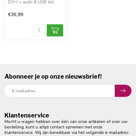
DVI-I + audo & USB (m)
DVI-I Single Link 18+5-pins
con...
€35,99
Abonneer je op onze nieuwsbrief!
Klantenservice
Mocht u vragen hebben over één van onze artikelen of over uw
bestelling, kunt u altijd contact opnemen met onze
klantenservice. Wij zijn bereikbaar via het volgende e-mailadres: