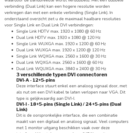
waardoor de bandbreedte wordt verdubbeld. Met een dubbele
verbinding (Dual Link) kan een hogere resolutie worden
verkregen dan met een enkele verbinding (Single Link). In
onderstaand overzicht ziet u de maximaal haalbare resoluties
voor Single Link en Dual Link DVI verbindingen:
Single Link HDTV max. 1920 x 1080 @ 60 Hz
Dual Link HDTV max. 1920 x 1080 @ 120 Hz
Single Link WUXGA max. 1920 x 1200 @ 60 Hz
Dual Link WUXGA max. 1920 x 1200 @ 120 Hz
Single Link WQXGA max. 2560 x 1600 @ 30 Hz
Dual Link WQXGA max. 2560 x 1600 @ 60 Hz
Dual Link WQUXGA max. 3840 x 2400 @ 30 Hz
3 verschillende typen DVI connectoren
DVI-A - 12+5-pins
Deze interface stuurt enkel een analoog signaal door, met
als nut om een DVI kabel te laten verlopen naar VGA. Dit
type is gelijkwaardig aan DVI-I.
DVI-I - 18+5-pins (Single Link) / 24+5-pins (Dual
Link)
Dit is de oorspronkelijke interface, die een combinatie
maakt van een digitaal en analoog signaal. Veel computers
met 1 monitor uitgang beschikken vaak over deze