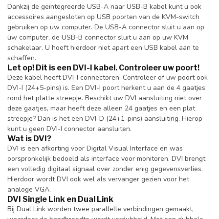
Dankzij de geïntegreerde USB-A naar USB-B kabel kunt u ook
accessoires aangesloten op USB poorten van de KVM-switch
gebruiken op uw computer. De USB-A connector sluit u aan op
uw computer, de USB-B connector sluit u aan op uw KVM
schakelaar. U hoeft hierdoor niet apart een USB kabel aan te
schaffen.
Let op! Dit is een DVI-I kabel. Controleer uw poort!
Deze kabel heeft DVI-I connectoren. Controleer of uw poort ook
DVI-I (24+5-pins) is. Een DVI-I poort herkent u aan de 4 gaatjes
rond het platte streepje. Beschikt uw DVI aansluiting niet over
deze gaatjes, maar heeft deze alleen 24 gaatjes en een plat
streepje? Dan is het een DVI-D (24+1-pins) aansluiting. Hierop
kunt u geen DVI-I connector aansluiten.
Wat is DVI?
DVI is een afkorting voor Digital Visual Interface en was
oorspronkelijk bedoeld als interface voor monitoren. DVI brengt
een volledig digitaal signaal over zonder enig gegevensverlies.
Hierdoor wordt DVI ook wel als vervanger gezien voor het
analoge VGA.
DVI Single Link en Dual Link
Bij Dual Link worden twee parallelle verbindingen gemaakt,