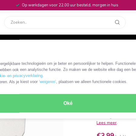
Op werkdagen voor 22.00 uur besteld, morgen in huis
rvice
32
rgelijkbare technologieën om je beter en persoonlijker te helpen. Functionel
DLCK-86272
ebben ook een analytische functie. Zo maken we de website elke dag een bee
DIN-Rail a
kie- en privacyverklaring
.
eren. Als je kiest voor
‘weigeren’
, plaatsen we alleen functionele cookies.
voor eind plaat voor
afmetingen (HxBxD):
Oké
voor bevestiging aa
voor OKS-47073, O
levering: 1 DIN-rail 
Lees meer
.
€3,99