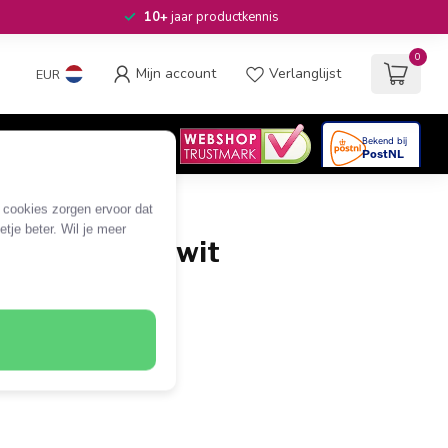
10+
jaar productkennis
0
Mijn account
Verlanglijst
EUR
4.6
/5
06
beoordelingen
e cookies zorgen ervoor dat
tje beter. Wil je meer
fsluitcover / wit
 een rij DIN-railhouders
 ca. 74,8 x 1,5 x 65,1mm
n 35mm DIN-rail
KS-82629 en OKS-76585
afsluitcover