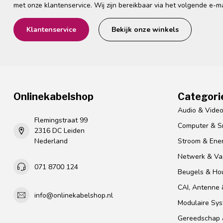
met onze klantenservice. Wij zijn bereikbaar via het volgende e-m
Klantenservice
Bekijk onze winkels
Onlinekabelshop
Categori
Audio & Vide
Flemingstraat 99
Computer & S
2316 DC Leiden
Nederland
Stroom & Ener
Netwerk & Vas
071 8700 124
Beugels & Ho
CAI, Antenne &
info@onlinekabelshop.nl
Modulaire Sy
Gereedschap 