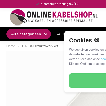
Klantenbeoordeling
9.2/10
Alle categorieën
SALE
Winkel
Klantense
Cookies 🍪
Home
/
DIN-Rail afsluitcover / wit
We gebruiken cookies en ve
de website goed werkt en h
weten? Lees dan onze
coo
Klik op ‘Oké’ om te accept