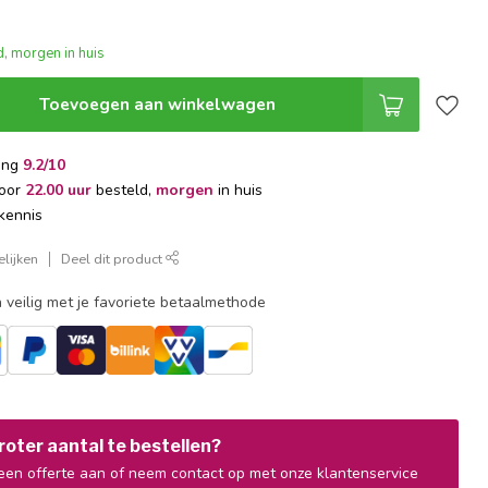
, morgen in huis
Toevoegen aan winkelwagen
ing
9.2/10
voor
22.00 uur
besteld,
morgen
in huis
kennis
lijken
Deel dit product
 veilig met je favoriete betaalmethode
oter aantal te bestellen?
en offerte aan of neem contact op met onze klantenservice