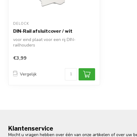
DELOCK
DIN-Rail afsluitcover / wit
voor eind plaat voor een rij DIN-
railhouders
afmetingen (HxBxD): ca. 74,8 x 1,5 ...
€3,99
Vergelijk
Klantenservice
Mocht u vragen hebben over één van onze artikelen of over uw bes