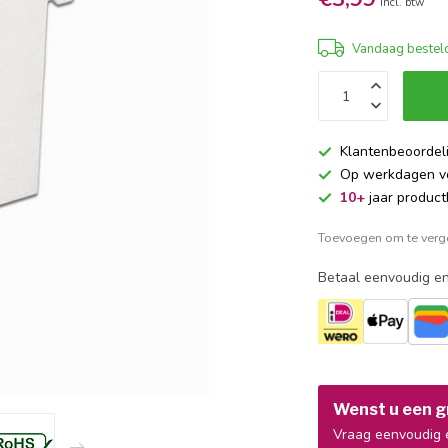
Incl. btw
Vandaag besteld
Klantenbeoordel
Op werkdagen 
10+
jaar product
Toevoegen om te verge
Betaal eenvoudig en
Wenst u een gr
Vraag eenvoudig e