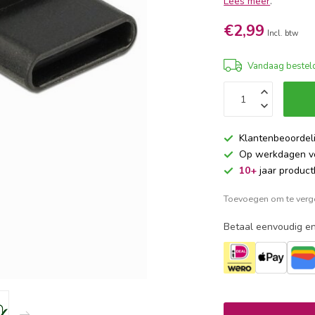
Lees meer
.
€2,99
Incl. btw
Vandaag besteld
Klantenbeoordel
Op werkdagen 
10+
jaar product
Toevoegen om te verge
Betaal eenvoudig en