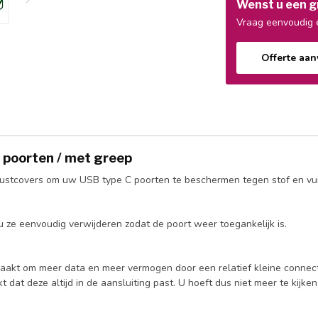
Wenst u een gr
Vraag eenvoudig e
Offerte aa
) poorten / met greep
dustcovers om uw USB type C poorten te beschermen tegen stof en vui
u ze eenvoudig verwijderen zodat de poort weer toegankelijk is.
akt om meer data en meer vermogen door een relatief kleine connect
at deze altijd in de aansluiting past. U hoeft dus niet meer te kijken