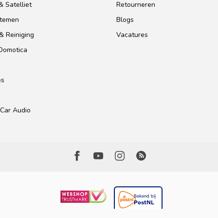
 Satelliet
Retourneren
stemen
Blogs
& Reiniging
Vacatures
 Domotica
es
Car Audio