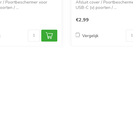
er / Poortbeschermer voor
Afsluit cover / Poortbescherm
orten / ...
USB-C (v) poorten / ...
€2,99
k
Vergelijk