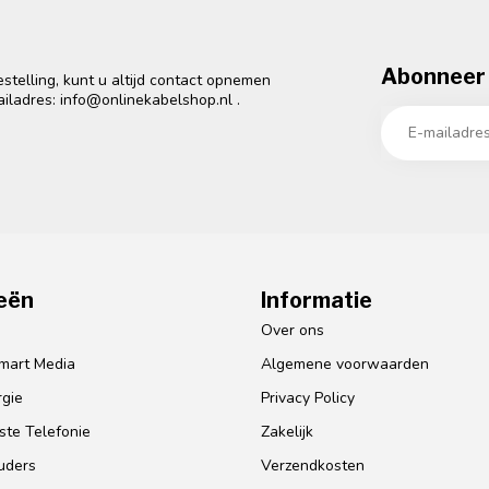
Abonneer 
telling, kunt u altijd contact opnemen
ailadres:
info@onlinekabelshop.nl
.
eën
Informatie
o
Over ons
mart Media
Algemene voorwaarden
gie
Privacy Policy
te Telefonie
Zakelijk
uders
Verzendkosten