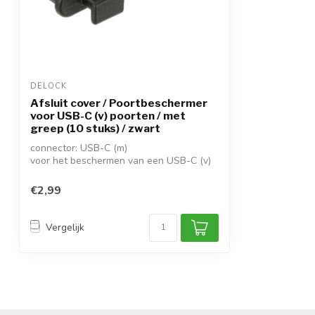
DELOCK
Afsluit cover / Poortbeschermer
voor USB-C (v) poorten / met
greep (10 stuks) / zwart
connector: USB-C (m)
voor het beschermen van een USB-C (v)
poort
uitvoering met ...
€2,99
Vergelijk