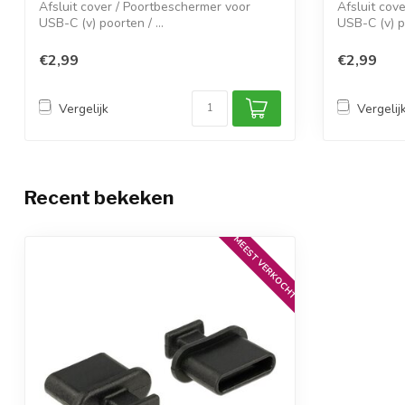
Afsluit cover / Poortbeschermer voor
Afsluit cov
USB-C (v) poorten / ...
USB-C (v) po
€2,99
€2,99
Vergelijk
Vergelij
Recent bekeken
MEEST VERKOCHT