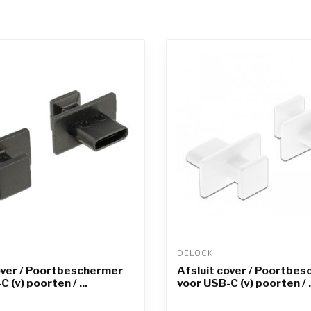
DELOCK 
over / Poortbeschermer
Afsluit cover / Poortbe
 (v) poorten / ...
voor USB-C (v) poorten / .