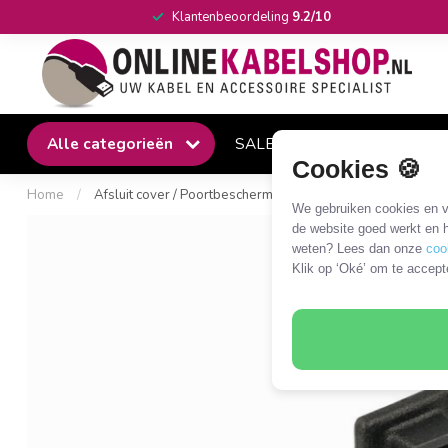
Klantenbeoordeling
9.2/10
Alle categorieën
SALE
Winkel
Klantense
Cookies 🍪
Home
/
Afsluit cover / Poortbeschermer voor USB-C (v) poorten / m
We gebruiken cookies en ve
de website goed werkt en h
weten? Lees dan onze
coo
Klik op ‘Oké’ om te accept