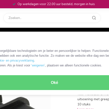
Op werkdagen voor 22.00 uur besteld, morgen in huis
rvice
32
et greep (10 stuks) / zwart
rgelijkbare technologieën om je beter en persoonlijker te helpen. Functionel
OKS-16008
ebben ook een analytische functie. Zo maken we de website elke dag een bee
Afsluit c
kie- en privacyverklaring
.
eren. Als je kiest voor
‘weigeren’
, plaatsen we alleen functionele cookies.
USB-C (v)
stuks) / 
Oké
connector: USB-C (
voor het bescherme
uitvoering met gree
10 stuks