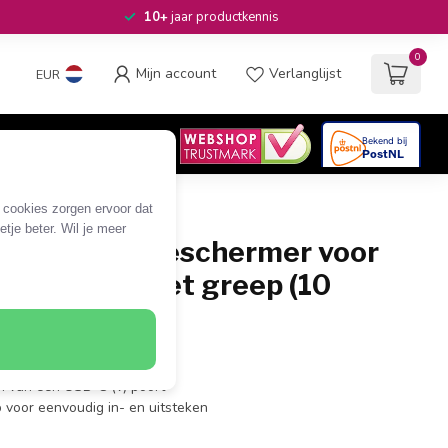
10+
jaar productkennis
0
Mijn account
Verlanglijst
EUR
4.6
/5
06
beoordelingen
e cookies zorgen ervoor dat
tje beter. Wil je meer
over / Poortbeschermer voor
 poorten / met greep (10
zwart
m)
n van een USB-C (v) poort
p voor eenvoudig in- en uitsteken