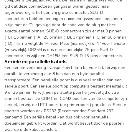
computers toegepast worden. De naam miniatuur was voor de
tijd dat deze connectoren gangbaar waren gepast, maar
tegenwoordig is het een vrij grote connector. SUB-D
connectoren hebben een eigen nummeringssysteem, beginnen
altijd met de 'D', gevolgd door de code van de plug met het
exacte aantal pinnen. SUB-D connectoren zijn er met 9 pinnen
(=E), 15 pinnen (=A), 25 pinnen (=B), 37 pinnen (=C) en 50 pinnen
(=D). Hierna volgt de 'M' voor Male (mannelijk) of 'F' voor Female
(vrouwelijk). DB25M is dus een mannelijke 25-pins SUB-D
connector, terwijl een DA15M een SUB-D 15-pins connector is.
Seriële en parallelle kabels
Een seriële verbinding transporteert data bit voor bit, terwijl een
parallelle verbinding alle 8 bits van een byte parallel
transporteerd. Een parallelle poort is dus veel sneller dan een
seriële poort. Een seriële poort op computers bestaat meestal uit
9 of 25 pinnen terwijl een parallelle poort vrijwel altijd uit 25
pinnen bestaat. De COM1 en COM2 poorten van de computer zijn
serieel, terwijl de LPT1 poort (de printerpoort) parallel is. Seriële
poorten worden ook RS232 (Recommended Standard 232)
genoemd. Een seriële kabel kan dus ook voor parallelle
doeleinden gebruikt worden. Dat wordt beslist door de poorten
waarop u de kabel aansluit.