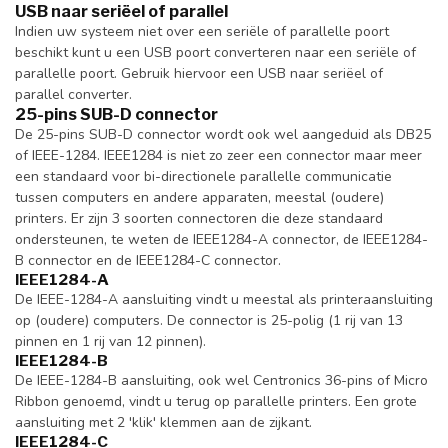
USB naar seriëel of parallel
Indien uw systeem niet over een seriële of parallelle poort
beschikt kunt u een USB poort converteren naar een seriële of
parallelle poort. Gebruik hiervoor een USB naar seriëel of
parallel converter.
25-pins SUB-D connector
De 25-pins SUB-D connector wordt ook wel aangeduid als DB25
of IEEE-1284. IEEE1284 is niet zo zeer een connector maar meer
een standaard voor bi-directionele parallelle communicatie
tussen computers en andere apparaten, meestal (oudere)
printers. Er zijn 3 soorten connectoren die deze standaard
ondersteunen, te weten de IEEE1284-A connector, de IEEE1284-
B connector en de IEEE1284-C connector.
IEEE1284-A
De IEEE-1284-A aansluiting vindt u meestal als printeraansluiting
op (oudere) computers. De connector is 25-polig (1 rij van 13
pinnen en 1 rij van 12 pinnen).
IEEE1284-B
De IEEE-1284-B aansluiting, ook wel Centronics 36-pins of Micro
Ribbon genoemd, vindt u terug op parallelle printers. Een grote
aansluiting met 2 'klik' klemmen aan de zijkant.
IEEE1284-C