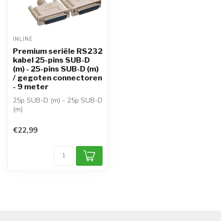
INLINE
Premium seriële RS232
kabel 25-pins SUB-D
(m) - 25-pins SUB-D (m)
/ gegoten connectoren
- 9 meter
25p SUB-D (m) - 25p SUB-D
(m)
kabel: serieel (RS-232)
aders: Vertind koper
€22,99
toepa...