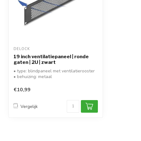
DELOCK
19 inch ventilatiepaneel | ronde
gaten | 2U | zwart
• type: blindpaneel met ventilatierooster
• behuizing: metaal
• montage: 19 inch...
€10,99
Vergelijk