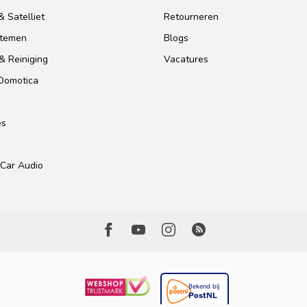
 Satelliet
Retourneren
stemen
Blogs
& Reiniging
Vacatures
 Domotica
es
Car Audio