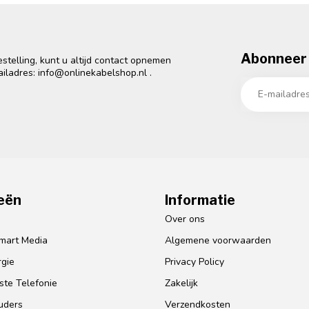
Abonneer 
telling, kunt u altijd contact opnemen
ailadres:
info@onlinekabelshop.nl
.
eën
Informatie
o
Over ons
mart Media
Algemene voorwaarden
gie
Privacy Policy
te Telefonie
Zakelijk
uders
Verzendkosten