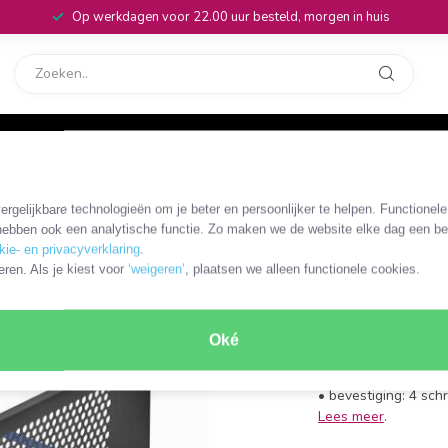
Op werkdagen voor 22.00 uur besteld, morgen in huis
rvice
32
rgelijkbare technologieën om je beter en persoonlijker te helpen. Functionel
OKS-15728
ebben ook een analytische functie. Zo maken we de website elke dag een bee
19 inch v
kie- en privacyverklaring
.
eren. Als je kiest voor
‘weigeren’
, plaatsen we alleen functionele cookies.
2U | zwar
• type: blindpaneel 
Oké
• behuizing: metaal
• montage: 19 inch r
• bevestiging: 4 sc
Lees meer
.