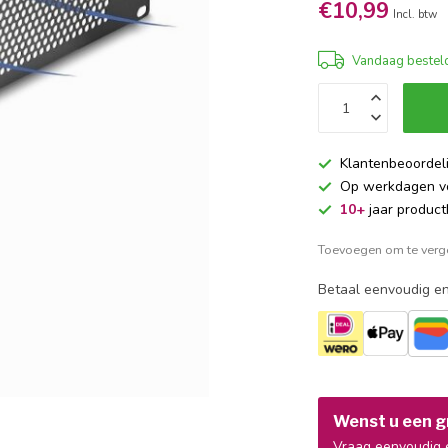
€10,99
Incl. btw
Vandaag besteld
Klantenbeoordel
Op werkdagen 
10+
jaar product
Toevoegen om te verge
Betaal eenvoudig en
Wenst u een gr
Vraag eenvoudig e