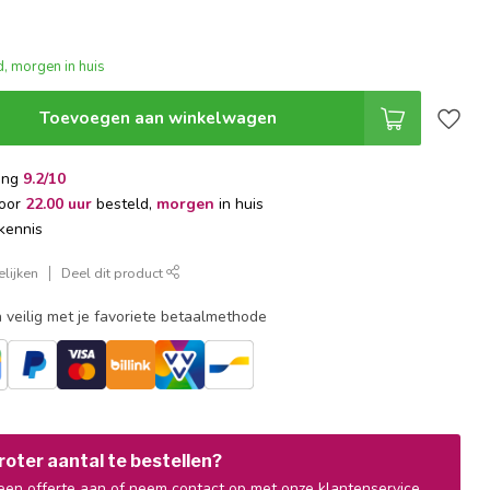
, morgen in huis
Toevoegen aan winkelwagen
ing
9.2/10
voor
22.00 uur
besteld,
morgen
in huis
kennis
lijken
Deel dit product
 veilig met je favoriete betaalmethode
oter aantal te bestellen?
en offerte aan of neem contact op met onze klantenservice