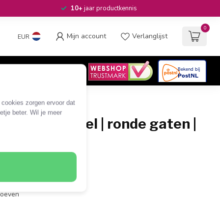
10+
jaar productkennis
0
Mijn account
Verlanglijst
EUR
4.6
/5
06
beoordelingen
e cookies zorgen ervoor dat
tje beter. Wil je meer
entilatiepaneel | ronde gaten |
t
met ventilatierooster
ack (2 U)
hroeven