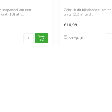
 blindpaneel om een
Gebruik dit blindpaneel om on
unit (1U) af t...
units (2U) af te d...
€10,99
k
Vergelijk