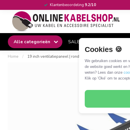
Klantenbeoordeling
9.2/10
Alle categorieën
SALE
Winkel
Klantense
Cookies 🍪
Home
/
19 inch ventilatiepaneel | ronde gaten | 2U | zwart
We gebruiken cookies en ve
de website goed werkt en h
weten? Lees dan onze
coo
Klik op ‘Oké’ om te accept