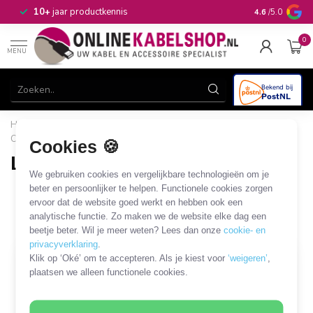
n
10+
jaar productkennis
4.6
/5.0
0
MENU
Home
/
CAI, Antenne & Satelliet
/
Kabels en adapters
/
Coaxkabel zonder connectoren
/
Losse coaxkabel per meter
Cookies 🍪
Losse coaxkabel per meter
We gebruiken cookies en vergelijkbare technologieën om je
2 PRODUCTEN
beter en persoonlijker te helpen. Functionele cookies zorgen
ervoor dat de website goed werkt en hebben ook een
analytische functie. Zo maken we de website elke dag een
Filters
SORTEER OP
beetje beter. Wil je meer weten? Lees dan onze
cookie- en
privacyverklaring
.
Klik op ‘Oké’ om te accepteren. Als je kiest voor
‘weigeren’
,
plaatsen we alleen functionele cookies.