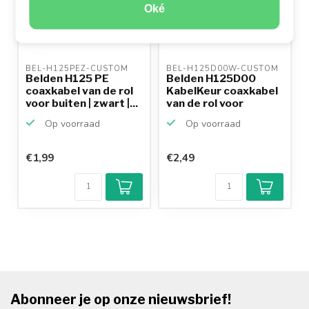
Oké
BEL-H125PEZ-CUSTOM 
BEL-H125D00W-CUSTOM 
Belden H125 PE
Belden H125D00
coaxkabel van de rol
KabelKeur coaxkabel
voor buiten | zwart |...
van de rol voor
binnen...
Op voorraad
Op voorraad
€1,99
€2,49
Abonneer je op onze nieuwsbrief!